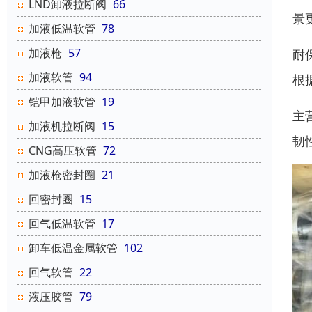
LND卸液拉断阀
66
景
加液低温软管
78
加液枪
57
耐
加液软管
94
根
铠甲加液软管
19
主
加液机拉断阀
15
韧
CNG高压软管
72
加液枪密封圈
21
回密封圈
15
回气低温软管
17
卸车低温金属软管
102
回气软管
22
液压胶管
79