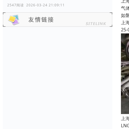
上
2547阅读 2026-03-24 21:09:11
气
如
上
25-
上
L