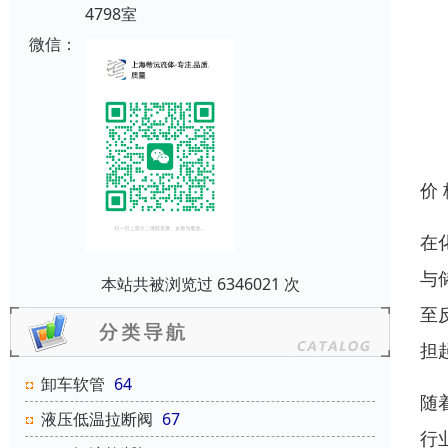
4798室
微信：
价
在
与
本站共被浏览过 6346021 次
至
担
卸车软管
64
随
液压低温拉断阀
67
行