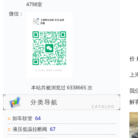
4798室
微信：
价
上
本站共被浏览过 6338665 次
我
解
卸车软管
64
液压低温拉断阀
67