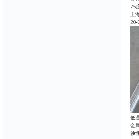
7
上
20-
低
金
蚀