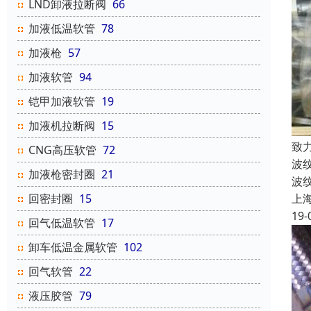
LND卸液拉断阀
66
加液低温软管
78
加液枪
57
加液软管
94
铠甲加液软管
19
加液机拉断阀
15
致
CNG高压软管
72
波
加液枪密封圈
21
波
回密封圈
15
上
19-
回气低温软管
17
卸车低温金属软管
102
回气软管
22
液压胶管
79