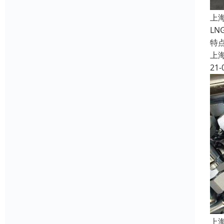
上
L
特
上
21-
上