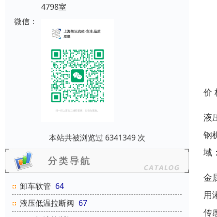
4798室
微信：
价
液
钢
本站共被浏览过 6341349 次
域
金
卸车软管
64
用
液压低温拉断阀
67
传