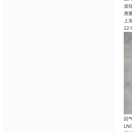
波
测
上
22-
回
LN