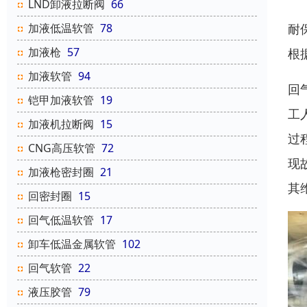
LND卸液拉断阀
66
加液低温软管
78
耐
加液枪
57
根
加液软管
94
回
铠甲加液软管
19
工
加液机拉断阀
15
过
CNG高压软管
72
现
加液枪密封圈
21
其
回密封圈
15
回气低温软管
17
卸车低温金属软管
102
回气软管
22
液压胶管
79