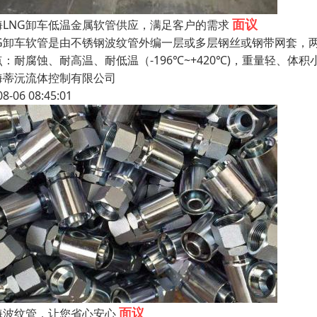
面议
海LNG卸车低温金属软管供应，满足客户的需求
NG卸车软管是由不锈钢波纹管外编一层或多层钢丝或钢带网套，
点：耐腐蚀、耐高温、耐低温（-196℃~+420℃)，重量轻、
海蒂沅流体控制有限公司
08-06 08:45:01
面议
海波纹管，让您省心安心